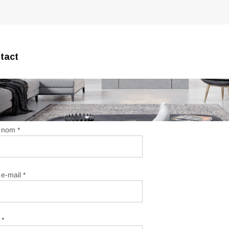
tact
 nom *
 e-mail *
 *